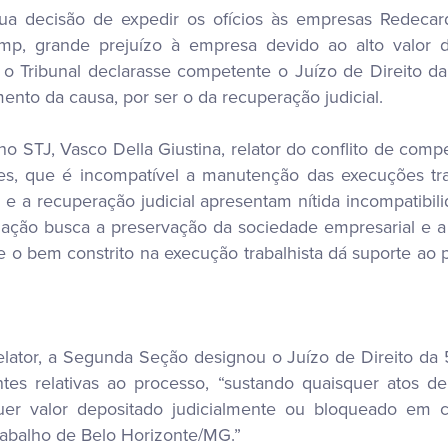
ua decisão de expedir os ofícios às empresas Redecar
p, grande prejuízo à empresa devido ao alto valor d
 Tribunal declarasse competente o Juízo de Direito da 
to da causa, por ser o da recuperação judicial.
 STJ, Vasco Della Giustina, relator do conflito de com
es, que é incompatível a manutenção das execuções tra
sta e a recuperação judicial apresentam nítida incompati
islação busca a preservação da sociedade empresarial e
e o bem constrito na execução trabalhista dá suporte ao p
tor, a Segunda Seção designou o Juízo de Direito da 5ª
ntes relativas ao processo, “sustando quaisquer atos 
uer valor depositado judicialmente ou bloqueado em 
Trabalho de Belo Horizonte/MG.”