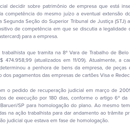
al decidir sobre patrimônio de empresa que está inser
da competência do mesmo juízo a eventual extensão dos
a Segunda Seção do Superior Tribunal de Justiça (STJ)
itivo de competência em que se discutia a legalidade 
stercard) para a empresa.
abalhista que tramita na 8ª Vara de Trabalho de Belo H
$ 474.958,99 (atualizados em 11/09). Atualmente, a c
l determinou a penhora de bens da empresa, de peças d
 dos pagamentos das empresas de cartões Visa e Redeca
om o pedido de recuperação judicial em março de 2009.
os de execução por 180 dias, conforme o artigo 6º da 
Barueri/SP para homologação do plano. Ao mesmo tempo,
das na ação trabalhista para dar andamento ao trâmite 
ão judicial que estava em fase de homologação.