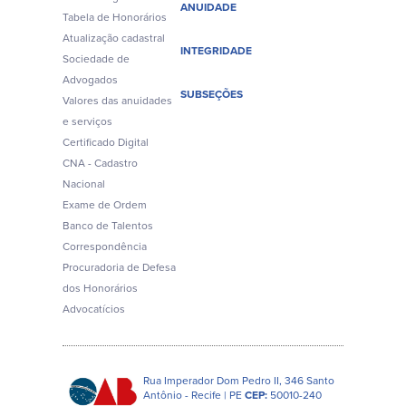
ANUIDADE
Tabela de Honorários
Atualização cadastral
INTEGRIDADE
Sociedade de
Advogados
SUBSEÇÕES
Valores das anuidades
e serviços
Certificado Digital
CNA - Cadastro
Nacional
Exame de Ordem
Banco de Talentos
Correspondência
Procuradoria de Defesa
dos Honorários
Advocatícios
Rua Imperador Dom Pedro II, 346 Santo
Antônio - Recife | PE
CEP:
50010-240