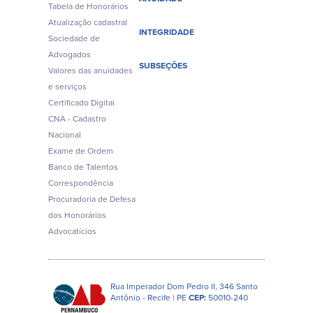
Tabela de Honorários
Atualização cadastral
INTEGRIDADE
Sociedade de
Advogados
SUBSEÇÕES
Valores das anuidades
e serviços
Certificado Digital
CNA - Cadastro
Nacional
Exame de Ordem
Banco de Talentos
Correspondência
Procuradoria de Defesa
dos Honorários
Advocatícios
Rua Imperador Dom Pedro II, 346 Santo
Antônio - Recife | PE
CEP:
50010-240