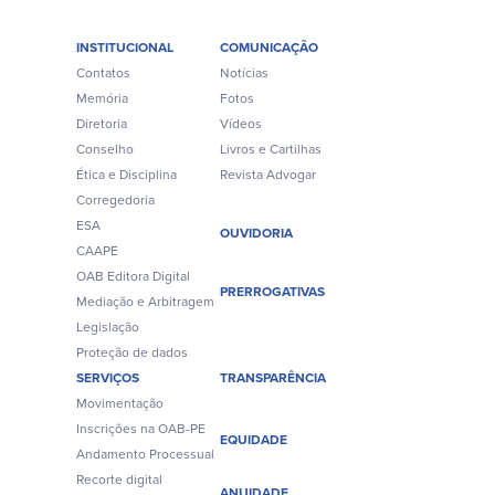
INSTITUCIONAL
COMUNICAÇÃO
Contatos
Notícias
Memória
Fotos
Diretoria
Vídeos
Conselho
Livros e Cartilhas
Ética e Disciplina
Revista Advogar
Corregedoria
ESA
OUVIDORIA
CAAPE
OAB Editora Digital
PRERROGATIVAS
Mediação e Arbitragem
Legislação
Proteção de dados
SERVIÇOS
TRANSPARÊNCIA
Movimentação
Inscrições na OAB-PE
EQUIDADE
Andamento Processual
Recorte digital
ANUIDADE