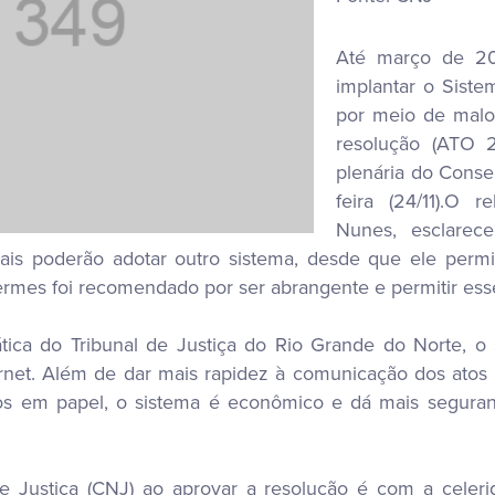
Até março de 201
implantar o Sist
por meio de malo
resolução (ATO 
plenária do Consel
feira (24/11).O r
Nunes, esclarec
bunais poderão adotar outro sistema, desde que ele per
Hermes foi recomendado por ser abrangente e permitir esse
ática do Tribunal de Justiça do Rio Grande do Norte,
et. Além de dar mais rapidez à comunicação dos atos pr
os em papel, o sistema é econômico e dá mais seguranç
 Justiça (CNJ) ao aprovar a resolução é com a celerid