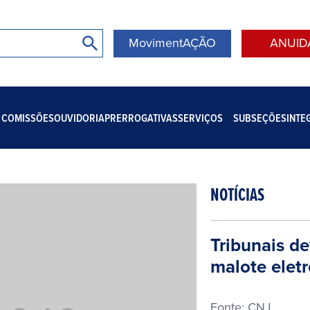
MovimentAÇÃO
ANUID
COMISSÕES
OUVIDORIA
PRERROGATIVAS
SERVIÇOS
SUBSEÇÕES
INTE
NOTÍCIAS
Tribunais d
malote elet
Fonte: CNJ