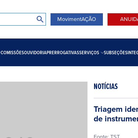
MovimentAÇÃO
ANUID
COMISSÕES
OUVIDORIA
PRERROGATIVAS
SERVIÇOS
SUBSEÇÕES
INTE
NOTÍCIAS
Triagem ide
de instrume
Fonte: TST