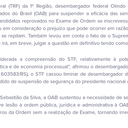
ral (TRF) da 1ª Região, desembargador federal Olindo
s do Brasil (OAB) para suspender a eficácia das senten
 candidatos reprovados no Exame de Ordem se inscreve
u em consideração o prejuízo que pode ocorrer em razão 
s se repitam. Também levou em conta o fato de o Suprem
irá, em breve, julgar a questão em definitivo tendo como 
iderada a compreensão do STF, relativamente à potenc
tica e de economia processual", afirmou o desembargad
E 603583/RS), o STF cassou liminar de desembargador d
ido de suspensão de segurança do presidente nacional 
r Sebastião da Silva, a OAB sustentou a necessidade de se
 lesão à ordem pública, jurídica e administrativa à O
dros da Ordem sem a realização de Exame, tornando irre