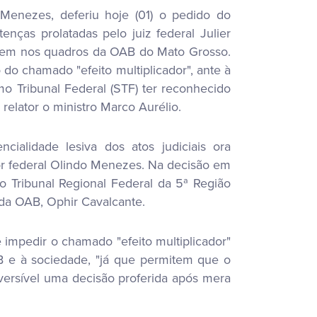
 Menezes, deferiu hoje (01) o pedido do
ças prolatadas pelo juiz federal Julier
ssem nos quadros da OAB do Mato Grosso.
do chamado "efeito multiplicador", ante à
o Tribunal Federal (STF) ter reconhecido
relator o ministro Marco Aurélio.
ialidade lesiva dos atos judiciais ora
or federal Olindo Menezes. Na decisão em
o Tribunal Regional Federal da 5ª Região
da OAB, Ophir Cavalcante.
 impedir o chamado "efeito multiplicador"
AB e à sociedade, "já que permitem que o
versível uma decisão proferida após mera