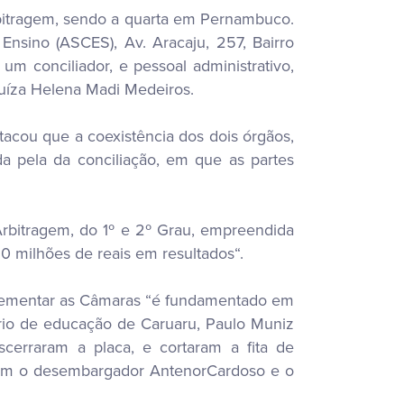
rbitragem, sendo a quarta em Pernambuco.
nsino (ASCES), Av. Aracaju, 257, Bairro
um conciliador, e pessoal administrativo,
uíza Helena Madi Medeiros.
acou que a coexistência dos dois órgãos,
da pela da conciliação, em que as partes
rbitragem, do 1º e 2º Grau, empreendida
0 milhões de reais em resultados“.
lementar as Câmaras “é fundamentado em
ário de educação de Caruaru, Paulo Muniz
cerraram a placa, e cortaram a fita de
avam o desembargador AntenorCardoso e o