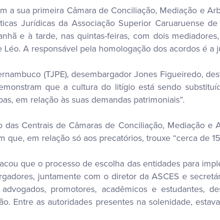
 com a sua primeira Câmara de Conciliação, Mediação e A
icas Jurídicas da Associação Superior Caruaruense de E
nhã e à tarde, nas quintas-feiras, com dois mediadores, 
 Léo. A responsável pela homologação dos acordos é a j
Pernambuco (TJPE), desembargador Jones Figueiredo, dest
monstram que a cultura do litígio está sendo substituí
bas, em relação às suas demandas patrimoniais”.
das Centrais de Câmaras de Conciliação, Mediação e A
que, em relação só aos precatórios, trouxe “cerca de 15
acou que o processo de escolha das entidades para imp
bargadores, juntamente com o diretor da ASCES e secret
advogados, promotores, acadêmicos e estudantes, des
gão. Entre as autoridades presentes na solenidade, est