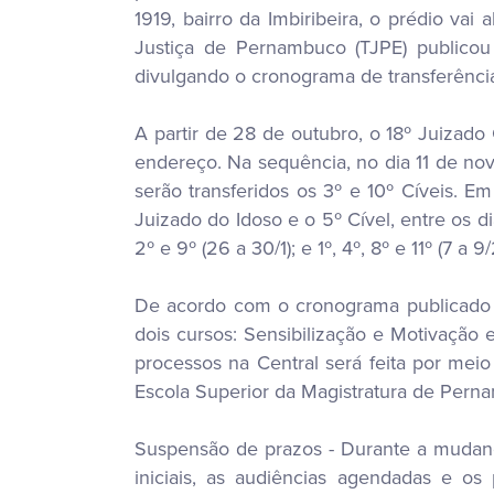
1919, bairro da Imbiribeira, o prédio vai 
Justiça de Pernambuco (TJPE) publicou a
divulgando o cronograma de transferênci
A partir de 28 de outubro, o 18º Juizado
endereço. Na sequência, no dia 11 de n
serão transferidos os 3º e 10º Cíveis. E
Juizado do Idoso e o 5º Cível, entre os di
2º e 9º (26 a 30/1); e 1º, 4º, 8º e 11º (7 a
De acordo com o cronograma publicado na
dois cursos: Sensibilização e Motivação 
processos na Central será feita por meio
Escola Superior da Magistratura de Pern
Suspensão de prazos - Durante a mudança 
iniciais, as audiências agendadas e os