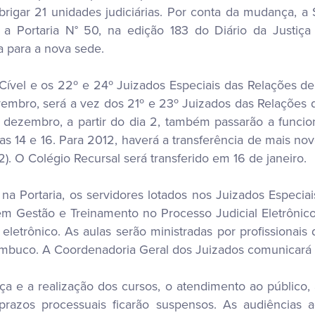
abrigar 21 unidades judiciárias. Por conta da mudança, a 
 Portaria N° 50, na edição 183 do Diário da Justiça E
a para a nova sede.
 Cível e os 22º e 24º Juizados Especiais das Relações 
ovembro, será a vez dos 21º e 23º Juizados das Relaçõ
m dezembro, a partir do dia 2, também passarão a funcio
as 14 e 16. Para 2012, haverá a transferência de mais nove J
 9/2). O Colégio Recursal será transferido em 16 de janeiro.
 Portaria, os servidores lotados nos Juizados Especia
em Gestão e Treinamento no Processo Judicial Eletrônic
 eletrônico. As aulas serão ministradas por profissionai
ambuco. A Coordenadoria Geral dos Juizados comunicará 
e a realização dos cursos, o atendimento ao público, a
 prazos processuais ficarão suspensos. As audiências