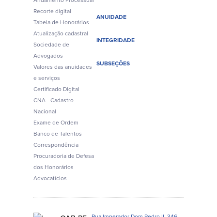
Andamento Processual
Recorte digital
ANUIDADE
Tabela de Honorários
Atualização cadastral
INTEGRIDADE
Sociedade de
Advogados
SUBSEÇÕES
Valores das anuidades
e serviços
Certificado Digital
CNA - Cadastro
Nacional
Exame de Ordem
Banco de Talentos
Correspondência
Procuradoria de Defesa
dos Honorários
Advocatícios
Rua Imperador Dom Pedro II, 346