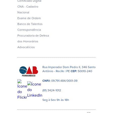
Certificado Digital
CNA - Cadastro
Nacional
Exame de Ordem
Banco de Talentos
Correspondência
Procuradoria de Defesa
dos Honorários
Advocatícios
Rua Imperador Dom Pedro II, 346 Santo
Antônio - Recife | PE
CEP:
50010-240
CNPJ:
09.791.484/0001-09
(81) 3424-1012
Seg à Sex 9h às 18h