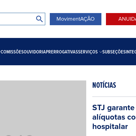
MovimentAÇÃO
ANUID
COMISSÕES
OUVIDORIA
PRERROGATIVAS
SERVIÇOS
SUBSEÇÕES
INTE
NOTÍCIAS
STJ garante
alíquotas c
hospitalar