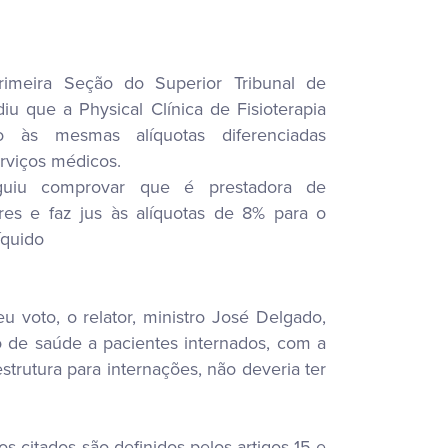
rimeira Seção do Superior Tribunal de
diu que a Physical Clínica de Fisioterapia
to às mesmas alíquotas diferenciadas
rviços médicos.
guiu comprovar que é prestadora de
ares e faz jus às alíquotas de 8% para o
íquido
eu voto, o relator, ministro José Delgado,
o de saúde a pacientes internados, com a
strutura para internações, não deveria ter
s citados são definidos pelos artigos 15 e