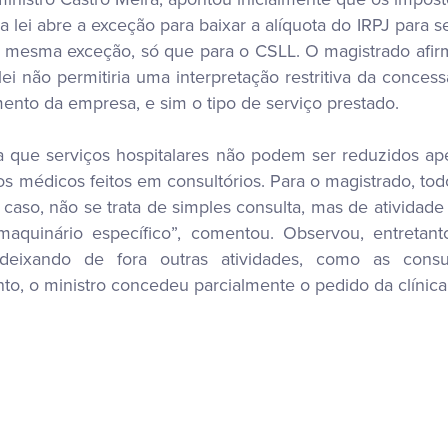
a lei abre a exceção para baixar a alíquota do IRPJ para se
 a mesma exceção, só que para o CSLL. O magistrado afir
ei não permitiria uma interpretação restritiva da concess
nto da empresa, e sim o tipo de serviço prestado.
da que serviços hospitalares não podem ser reduzidos 
s médicos feitos em consultórios. Para o magistrado, tod
o caso, não se trata de simples consulta, mas de atividad
maquinário específico”, comentou. Observou, entretant
 deixando de fora outras atividades, como as consul
o, o ministro concedeu parcialmente o pedido da clínica d