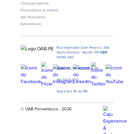
Correspondência
Procuradoria de Defesa
dos Honorários
Advocatícios
Rua Imperador Dom Pedro II, 346
Santo Antônio - Recife | PE
CEP:
50010-240
CNPJ:
09.791.484/0001-09
(81) 3424-1012
Seg à Sex 9h às 18h
© OAB Pernambuco - 2026