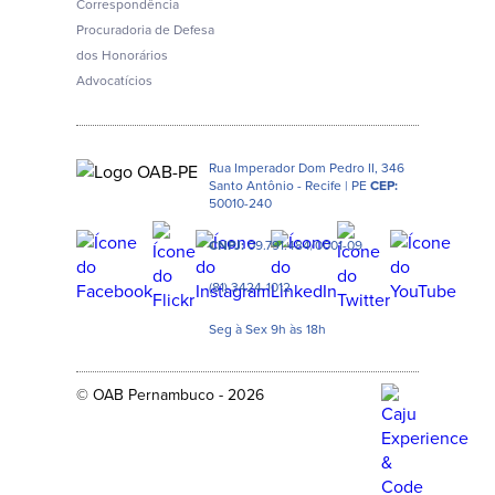
Correspondência
Procuradoria de Defesa
dos Honorários
Advocatícios
Rua Imperador Dom Pedro II, 346
Santo Antônio - Recife | PE
CEP:
50010-240
CNPJ:
09.791.484/0001-09
(81) 3424-1012
Seg à Sex 9h às 18h
© OAB Pernambuco - 2026