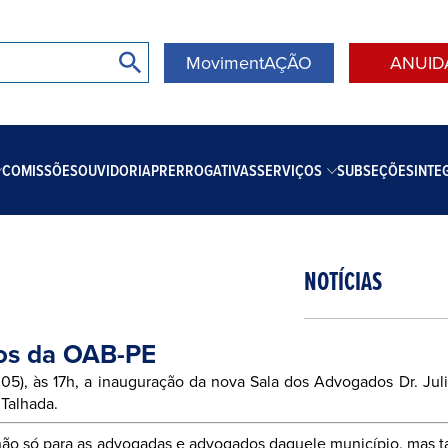
MovimentAÇÃO
ANUID
COMISSÕES
OUVIDORIA
PRERROGATIVAS
SERVIÇOS
SUBSEÇÕES
INTE
NOTÍCIAS
tos da OAB-PE
.05), às 17h, a inauguração da nova Sala dos Advogados Dr. Juli
 Talhada.
 não só para as advogadas e advogados daquele município, mas 