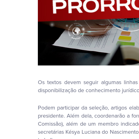
Os textos devem seguir algumas linhas
disponibilização de conhecimento jurídico
Podem participar da seleção, artigos e
presidente. Além dela, coordenarão a f
Comissão), além de um membro indicado
secretárias Késya Luciana do Nascimento