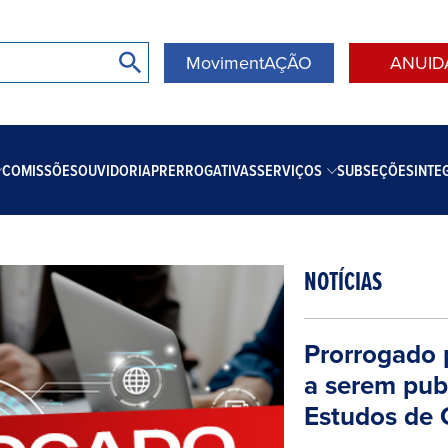
MovimentAÇÃO
ANUID
COMISSÕES
OUVIDORIA
PRERROGATIVAS
SERVIÇOS
SUBSEÇÕES
INTE
NOTÍCIAS
Prorrogado 
a serem pub
Estudos de