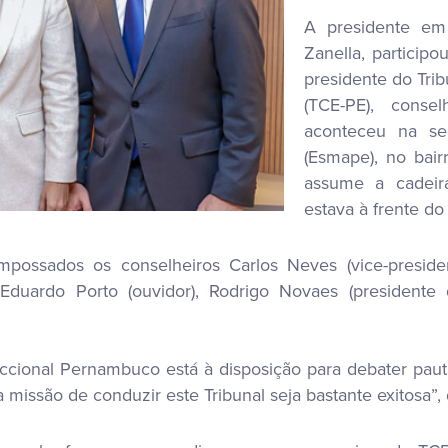
A presidente em
Zanella, participo
presidente do Tri
(TCE-PE), conse
aconteceu na se
(Esmape), no bai
assume a cadeir
estava à frente d
sados os conselheiros Carlos Neves (vice-president
, Eduardo Porto (ouvidor), Rodrigo Novaes (president
cional Pernambuco está à disposição para debater pauta
issão de conduzir este Tribunal seja bastante exitosa”, 