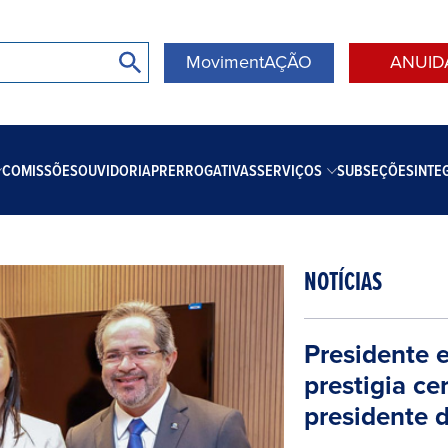
MovimentAÇÃO
ANUID
COMISSÕES
OUVIDORIA
PRERROGATIVAS
SERVIÇOS
SUBSEÇÕES
INTE
NOTÍCIAS
Presidente 
prestigia c
presidente 