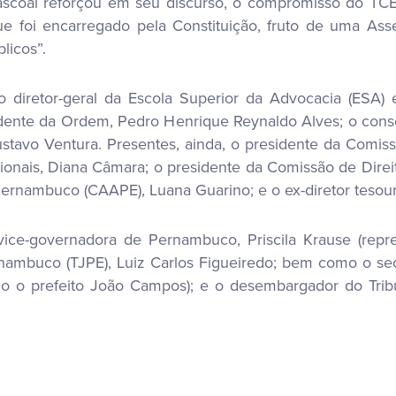
ascoal reforçou em seu discurso, o compromisso do TC
ue foi encarregado pela Constituição, fruto de uma Asse
licos”.
o diretor-geral da Escola Superior da Advocacia (ESA) 
ente da Ordem, Pedro Henrique Reynaldo Alves; o conselh
avo Ventura. Presentes, ainda, o presidente da Comissão
ionais, Diana Câmara; o presidente da Comissão de Direit
ernambuco (CAAPE), Luana Guarino; e o ex-diretor tesour
ice-governadora de Pernambuco, Priscila Krause (repr
rnambuco (TJPE), Luiz Carlos Figueiredo; bem como o sec
do o prefeito João Campos); e o desembargador do Tribu