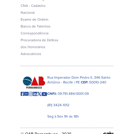
CNA - Cadastro
Nacional
Exame de Ordem
Banco de Talentos
Correspondência
Procuradoria de Defesa
dos Honorários
Advocatícios
Rua Imperador Dom Pedro II, 346 Santo
Antônio - Recife | PE
CEP:
50010-240
CNPJ:
09.791.484/0001-09
(81) 3424-1012
Seg à Sex 9h às 18h