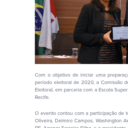
Com o objetivo de iniciar uma prepara
período eleitoral de 2020, a Comissão d
Eleitoral, em parceria com a Escola Supe
Recife.
O evento contou com a participação de t
Oliveira, Delmiro Campos, Washington Am
PE, Agenor Ferreira Filho, e o presiden