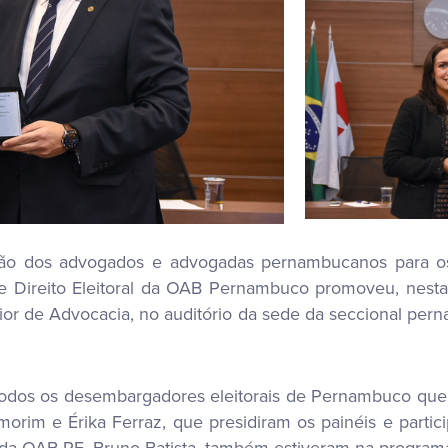
ção dos advogados e advogadas pernambucanos para os 
e Direito Eleitoral da OAB Pernambuco promoveu, nesta q
rior de Advocacia, no auditório da sede da seccional per
odos os desembargadores eleitorais de Pernambuco que 
orim e Érika Ferraz, que presidiram os painéis e partic
te da OAB-PE, Bruno Batista, também estiveram na progr