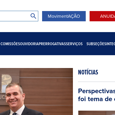
MovimentAÇÃO
ANUID
COMISSÕES
OUVIDORIA
PRERROGATIVAS
SERVIÇOS
SUBSEÇÕES
INTE
NOTÍCIAS
Perspectiva
foi tema de