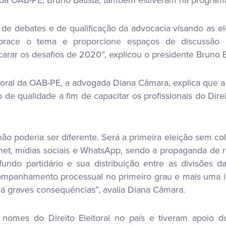
 de debates e de qualificação da advocacia visando as 
ace o tema e proporcione espaços de discussão 
rar os desafios de 2020”, explicou o presidente Bruno B
toral da OAB-PE, a advogada Diana Câmara, explica que 
 de qualidade a fim de capacitar os profissionais do Dir
ão poderia ser diferente. Será a primeira eleição sem col
net, mídias sociais e WhatsApp, sendo a propaganda de ru
undo partidário e sua distribuição entre as divisões da
companhamento processual no primeiro grau e mais uma i
rá graves consequências”, avalia Diana Câmara.
omes do Direito Eleitoral no país e tiveram apoio do 