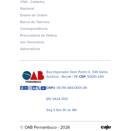
CNA - Cadastro
Nacional
Exame de Ordem
Banco de Talentos
Correspondência
Procuradoria de Defesa
dos Honorários
Advocatícios
Rua Imperador Dom Pedro II, 346 Santo
Antônio - Recife | PE
CEP:
50010-240
CNPJ:
09.791.484/0001-09
(81) 3424-1012
Seg à Sex 9h às 18h
© OAB Pernambuco - 2026