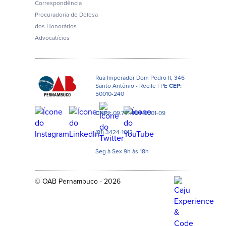
Correspondência
Procuradoria de Defesa
dos Honorários
Advocatícios
Rua Imperador Dom Pedro II, 346
Santo Antônio - Recife | PE
CEP:
50010-240
CNPJ:
09.791.484/0001-09
(81) 3424-1012
Seg à Sex 9h às 18h
© OAB Pernambuco - 2026