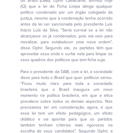
do Brasil (OAB), Ophir Cavalcante, afirmou hoje
(12) que a lei do Ficha Limpa atinge qualquer
político condenado por um órgão colegiado da
justiça, mesmo que a condenação tenha ocorrido
antes da lei ser sancionada pelo presidente Luis
Inácio Lula da Silva. "Seria surreal se a lei não
alcançasse os já condenados, pois ela veio para
moralizar, para estabelecer uma nova ordem",
disse Ophir. Segundo ele, os partidos têm que
aproveitar essa onda e surfar nela para limpar os
seus quadros dos políticos que tem ficha suja.
Para o presidente da OAB, com a lei, a sociedade
disse para todo o Brasil que quer políticos sérios.
"Ficou muito claro para toda a sociedade
brasileira que o Brasil inaugura um novo
momento na política brasileira, em que a ética
prevalece sobre todos os demais aspectos. Nós
precisamos ter em consideração, agora, é que
essa lei tem um efeito pedagógico, um efeito
didático e vai apontar para que os partidos
também tenham critérios mais rigorosos na
escolha de seus candidatos". Segundo Ophir, a