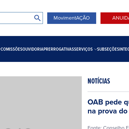
MovimentAÇÃO
ANUID
COMISSÕES
OUVIDORIA
PRERROGATIVAS
SERVIÇOS
SUBSEÇÕES
INTE
NOTÍCIAS
OAB pede qu
na prova do
Fonte: Conselho 