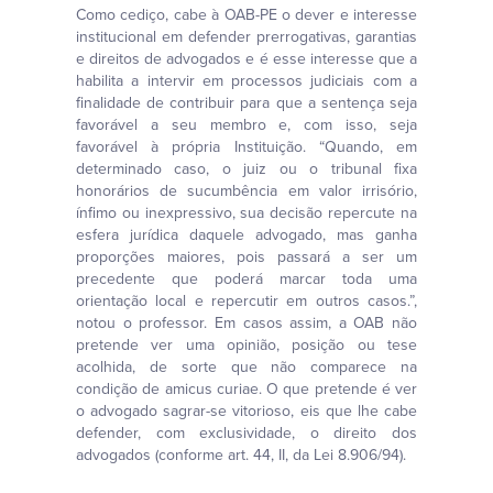
Como cediço, cabe à OAB-PE o dever e interesse
institucional em defender prerrogativas, garantias
e direitos de advogados e é esse interesse que a
habilita a intervir em processos judiciais com a
finalidade de contribuir para que a sentença seja
favorável a seu membro e, com isso, seja
favorável à própria Instituição. “Quando, em
determinado caso, o juiz ou o tribunal fixa
honorários de sucumbência em valor irrisório,
ínfimo ou inexpressivo, sua decisão repercute na
esfera jurídica daquele advogado, mas ganha
proporções maiores, pois passará a ser um
precedente que poderá marcar toda uma
orientação local e repercutir em outros casos.”,
notou o professor. Em casos assim, a OAB não
pretende ver uma opinião, posição ou tese
acolhida, de sorte que não comparece na
condição de amicus curiae. O que pretende é ver
o advogado sagrar-se vitorioso, eis que lhe cabe
defender, com exclusividade, o direito dos
advogados (conforme art. 44, II, da Lei 8.906/94).