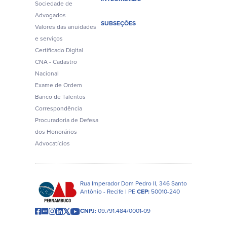
Sociedade de
Advogados
SUBSEÇÕES
Valores das anuidades
e serviços
Certificado Digital
CNA - Cadastro
Nacional
Exame de Ordem
Banco de Talentos
Correspondência
Procuradoria de Defesa
dos Honorários
Advocatícios
Rua Imperador Dom Pedro II, 346 Santo
Antônio - Recife | PE
CEP:
50010-240
CNPJ:
09.791.484/0001-09