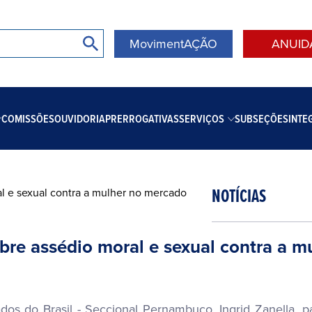
MovimentAÇÃO
ANUID
COMISSÕES
OUVIDORIA
PRERROGATIVAS
SERVIÇOS
SUBSEÇÕES
INTE
NOTÍCIAS
re assédio moral e sexual contra a m
 do Brasil - Seccional Pernambuco, Ingrid Zanella, part