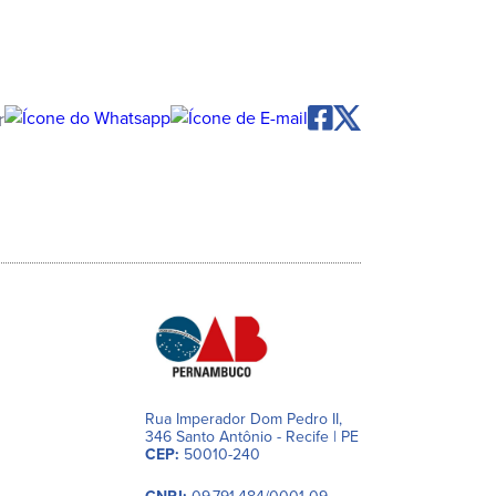
r
Rua Imperador Dom Pedro II,
346 Santo Antônio - Recife | PE
CEP:
50010-240
CNPJ:
09.791.484/0001-09