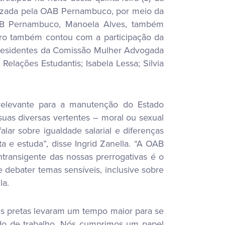
alizada pela OAB Pernambuco, por meio da
 OAB Pernambuco, Manoela Alves, também
tro também contou com a participação da
presidentes da Comissão Mulher Advogada
elações Estudantis; Isabela Lessa; Silvia
relevante para a manutenção do Estado
uas diversas vertentes – moral ou sexual
lar sobre igualdade salarial e diferenças
e estuda”, disse Ingrid Zanella. “A OAB
ntransigente das nossas prerrogativas é o
 debater temas sensíveis, inclusive sobre
la.
res pretas levaram um tempo maior para se
do de trabalho. Nós cumprimos um papel