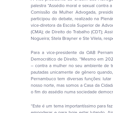
palestra “Assédio moral e sexual contra
Comissão da Mulher Advogada, presidid
participou do debate, realizado na Ple
vice-diretora da Escola Superior de Ad
(CMA); de Direito do Trabalho (CDT); Ass
Nogueira; Stela Brayner e Ste Vilela, res
Para a vice-presidente da OAB Pernam
Democrático de Direito. “Mesmo em 2022 
– contra a mulher no seu ambiente de tra
pautadas unicamente de gênero quando, 
Pernambuco tem diversas funções: lutar p
nosso norte, mas somos a Casa da Cidadan
o fim do assédio numa sociedade democráti
“Este é um tema importantíssimo para faz
empoderar e para hoje estar lutando. 