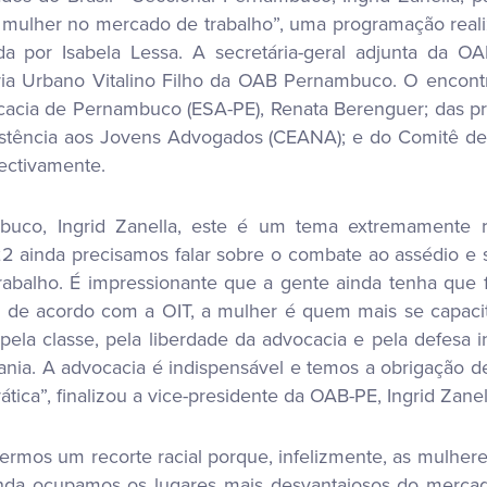
 a mulher no mercado de trabalho”, uma programação re
a por Isabela Lessa. A secretária-geral adjunta da
nária Urbano Vitalino Filho da OAB Pernambuco. O encon
vocacia de Pernambuco (ESA-PE), Renata Berenguer; das 
istência aos Jovens Advogados (CEANA); e do Comitê de R
pectivamente.
buco, Ingrid Zanella, este é um tema extremamente 
ainda precisamos falar sobre o combate ao assédio e s
balho. É impressionante que a gente ainda tenha que fa
de acordo com a OIT, a mulher é quem mais se capacita 
ela classe, pela liberdade da advocacia e pela defesa i
ia. A advocacia é indispensável e temos a obrigação de
ca”, finalizou a vice-presidente da OAB-PE, Ingrid Zanel
ermos um recorte racial porque, infelizmente, as mulhe
Ainda ocupamos os lugares mais desvantajosos do merca