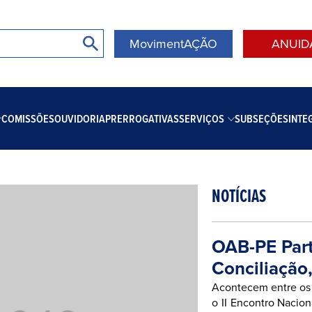
MovimentAÇÃO
ANUID
COMISSÕES
OUVIDORIA
PRERROGATIVAS
SERVIÇOS
SUBSEÇÕES
INTE
NOTÍCIAS
OAB-PE Part
Conciliação
Acontecem entre os 
o II Encontro Nacio