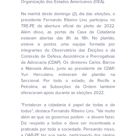
Organização dos Estados Americanos (OEA).
Na manhã deste domingo (2), dia das eleições, o
presidente Fernando Ribeiro Lins participou no
TRE-PE da abertura oficial do pleito de 2022.
Além disso, as portas da Casa da Cidadania
estavam abertas das 8h às 18h. No plantão,
esteve a postos uma equipe formada por
integrantes do Observatório das Eleições e da
Comissão de Defesa, Assistência e Prerrogativas
da Advocacia (CDAP). Os diretores Carlos Barros
e Manoela Alves, junto ao presidente da CDAP,
Yuri Herculano, estiveram de plantão na
Seccional. Por todo o estado, de Recife a
Petrolina, as Subseções da Ordem também
ofereceram apoio durante as eleições 2022.
"Fortalecer a cidadania é papel de todas e de
todos", destaca Fernando Ribeiro Lins. "Vai muito
além ao que os governos podem - e devem fazer.
Diz respeito a todos e deve ser incentivada e
praticada por toda a sociedade. Pensando nisso,
a OAB-PE faz sua parte, participando dos pleitos