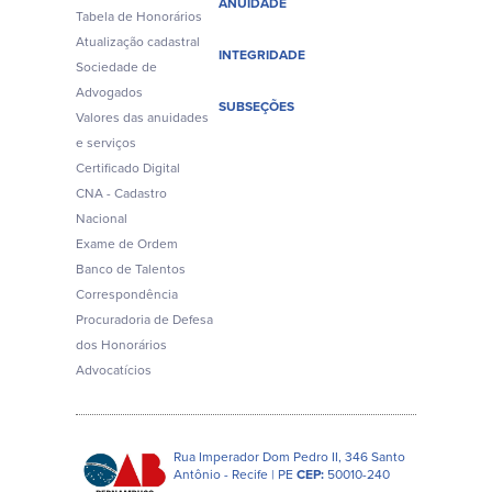
ANUIDADE
Tabela de Honorários
Atualização cadastral
INTEGRIDADE
Sociedade de
Advogados
SUBSEÇÕES
Valores das anuidades
e serviços
Certificado Digital
CNA - Cadastro
Nacional
Exame de Ordem
Banco de Talentos
Correspondência
Procuradoria de Defesa
dos Honorários
Advocatícios
Rua Imperador Dom Pedro II, 346 Santo
Antônio - Recife | PE
CEP:
50010-240