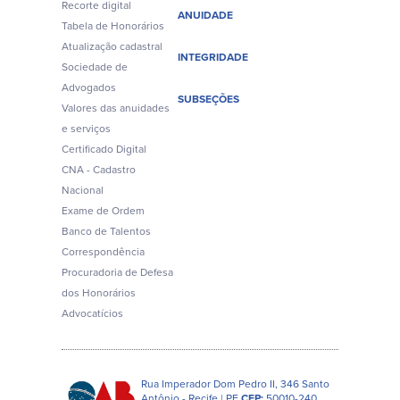
Recorte digital
ANUIDADE
Tabela de Honorários
Atualização cadastral
INTEGRIDADE
Sociedade de
Advogados
SUBSEÇÕES
Valores das anuidades
e serviços
Certificado Digital
CNA - Cadastro
Nacional
Exame de Ordem
Banco de Talentos
Correspondência
Procuradoria de Defesa
dos Honorários
Advocatícios
Rua Imperador Dom Pedro II, 346 Santo
Antônio - Recife | PE
CEP:
50010-240