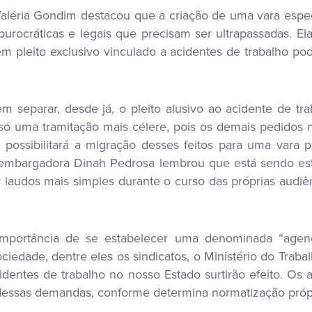
aléria Gondim destacou que a criação de uma vara esp
rocráticas e legais que precisam ser ultrapassadas. El
em pleito exclusivo vinculado a acidentes de trabalho 
 separar, desde já, o pleito alusivo ao acidente de tra
só uma tramitação mais célere, pois os demais pedidos n
ssibilitará a migração desses feitos para uma vara p
esembargadora Dinah Pedrosa lembrou que está sendo est
r laudos mais simples durante o curso das próprias audiên
portância de se estabelecer uma denominada “agenda
iedade, dentre eles os sindicatos, o Ministério do Trabal
dentes de trabalho no nosso Estado surtirão efeito. O
io dessas demandas, conforme determina normatização própr