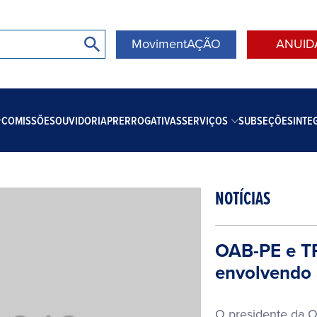
MovimentAÇÃO
ANUID
COMISSÕES
OUVIDORIA
PRERROGATIVAS
SERVIÇOS
SUBSEÇÕES
INTE
NOTÍCIAS
OAB-PE e TR
envolvendo 
O presidente da 