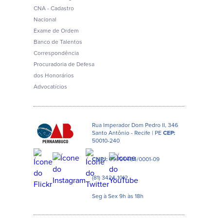
CNA - Cadastro
Nacional
Exame de Ordem
Banco de Talentos
Correspondência
Procuradoria de Defesa
dos Honorários
Advocatícios
Rua Imperador Dom Pedro II, 346
Santo Antônio - Recife | PE
CEP:
50010-240
CNPJ:
09.791.484/0001-09
(81) 3424-1012
Seg à Sex 9h às 18h