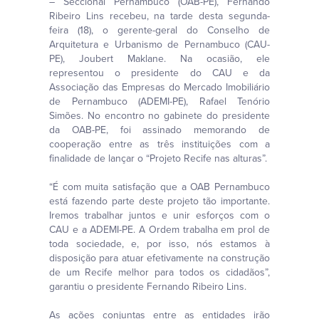
– Seccional Pernambuco (OAB-PE), Fernando
Ribeiro Lins recebeu, na tarde desta segunda-
feira (18), o gerente-geral do Conselho de
Arquitetura e Urbanismo de Pernambuco (CAU-
PE), Joubert Maklane. Na ocasião, ele
representou o presidente do CAU e da
Associação das Empresas do Mercado Imobiliário
de Pernambuco (ADEMI-PE), Rafael Tenório
Simões. No encontro no gabinete do presidente
da OAB-PE, foi assinado memorando de
cooperação entre as três instituições com a
finalidade de lançar o “Projeto Recife nas alturas”.
“É com muita satisfação que a OAB Pernambuco
está fazendo parte deste projeto tão importante.
Iremos trabalhar juntos e unir esforços com o
CAU e a ADEMI-PE. A Ordem trabalha em prol de
toda sociedade, e, por isso, nós estamos à
disposição para atuar efetivamente na construção
de um Recife melhor para todos os cidadãos”,
garantiu o presidente Fernando Ribeiro Lins.
As ações conjuntas entre as entidades irão