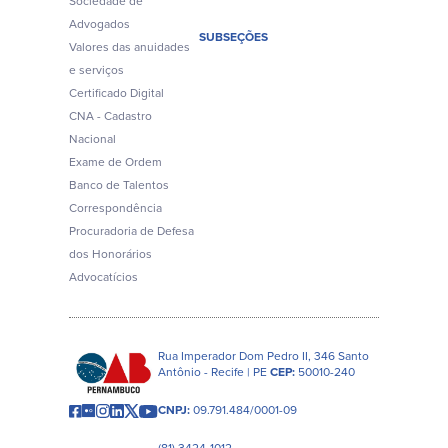
Sociedade de
Advogados
SUBSEÇÕES
Valores das anuidades
e serviços
Certificado Digital
CNA - Cadastro
Nacional
Exame de Ordem
Banco de Talentos
Correspondência
Procuradoria de Defesa
dos Honorários
Advocatícios
Rua Imperador Dom Pedro II, 346 Santo
Antônio - Recife | PE
CEP:
50010-240
CNPJ:
09.791.484/0001-09
(81) 3424-1012