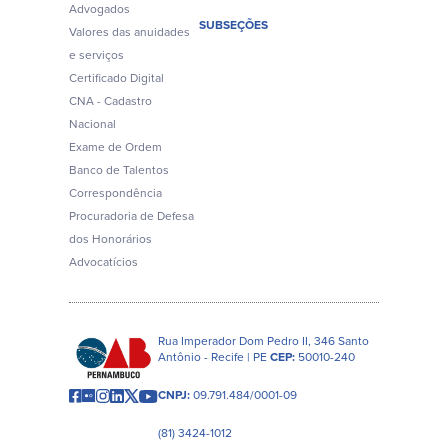
Advogados
SUBSEÇÕES
Valores das anuidades
e serviços
Certificado Digital
CNA - Cadastro
Nacional
Exame de Ordem
Banco de Talentos
Correspondência
Procuradoria de Defesa
dos Honorários
Advocatícios
Rua Imperador Dom Pedro II, 346 Santo
Antônio - Recife | PE
CEP:
50010-240
CNPJ:
09.791.484/0001-09
(81) 3424-1012