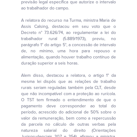
previsão legal específica que autorize o intervalo
ao trabalhador do campo.
A relatora do recurso na Turma, ministra Maria de
Assis Calsing, destacou em seu voto que o
Decreto n° 73.626/74, ao regulamentar a lei do
trabalhador rural (5.889/1973), previu, no
parágrafo 1° do artigo 5°, a concessão de intervalo
de, no mínimo, uma hora para repouso e
alimentação, quando houver trabalho contínuo de
duração superior a seis horas.
Alem disso, destacou a relatora, o artigo 1° da
mesma lei dispôs que as relações de trabalho
rurais seriam reguladas também pela CLT, desde
que não incompatível com a proteção ao rurícola.
O TST tem firmado o entendimento de que o
pagamento deve corresponder ao total do
período, acrescido do adicional de 50% sobre o
valor da remuneração, bem como a repercussão
da parcela no cálculo de outras verbas pela
natureza salarial do direito (Orientações
Jurisprudenciais 307 e 354), afirmou a ministra.