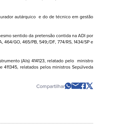
rocurador autárquico e do de técnico em gestão
mesmo sentido da pretensão contida na ADI por
MA, 464/GO, 465/PB, 549;/DF, 774/RS, 1434/SP e
trumento (AIs) 414123, relatado pelo ministro
 e 411345, relatados pelos ministros Sepúlveda
Compartilhar