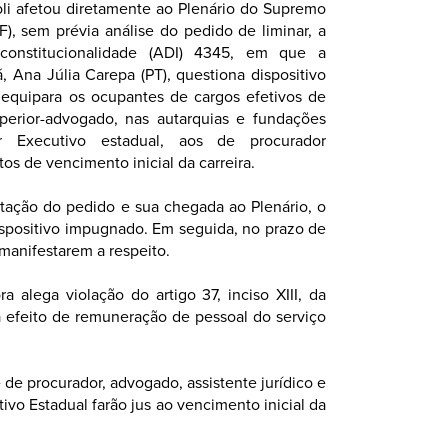
foli afetou diretamente ao Plenário do Supremo
F), sem prévia análise do pedido de liminar, a
constitucionalidade (ADI) 4345, em que a
, Ana Júlia Carepa (PT), questiona dispositivo
 equipara os ocupantes de cargos efetivos de
uperior-advogado, nas autarquias e fundações
r Executivo estadual, aos de procurador
tos de vencimento inicial da carreira.
mitação do pedido e sua chegada ao Plenário, o
dispositivo impugnado. Em seguida, no prazo de
 manifestarem a respeito.
 alega violação do artigo 37, inciso XIII, da
a efeito de remuneração de pessoal do serviço
de procurador, advogado, assistente jurídico e
vo Estadual farão jus ao vencimento inicial da