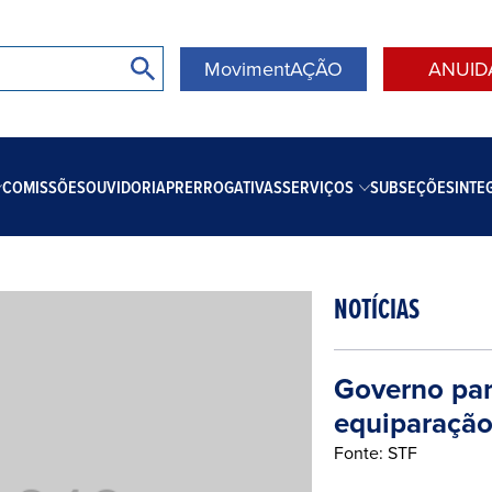
MovimentAÇÃO
ANUID
COMISSÕES
OUVIDORIA
PRERROGATIVAS
SERVIÇOS
SUBSEÇÕES
INTE
NOTÍCIAS
Governo par
equiparação
Fonte: STF