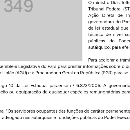
O ministro Dias Tof
Tribunal Federal (ST
Ação Direta de In
governadora do Pará
de lei estadual que
técnico de nível s
públicas do Pode
autárquico, para efei
Para acelerar a tra
Assembleia Legislativa do Pará para prestar informações sobre o 
 da União (AGU) e à Procuradoria Geral da República (PGR) para se
igo 10 da Lei Estadual paraense nº 6.873/2006. A governadora
lação ou equiparação de quaisquer espécies remuneratórias par
a: “Os servidores ocupantes das funções de caráter permanente 
or-advogado nas autarquias e fundações públicas do Poder Executi