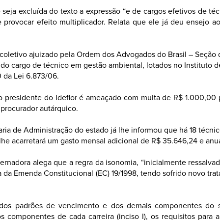
 seja excluída do texto a expressão “e de cargos efetivos de té
 provocar efeito multiplicador. Relata que ele já deu ensejo 
oletivo ajuizado pela Ordem dos Advogados do Brasil – Seção d
do cargo de técnico em gestão ambiental, lotados no Instituto de
 da Lei 6.873/06.
e o presidente do Ideflor é ameaçado com multa de R$ 1.000,0
procurador autárquico.
aria de Administração do estado já lhe informou que há 18 técni
 lhe acarretará um gasto mensal adicional de R$ 35.646,24 e anua
rnadora alega que a regra da isonomia, “inicialmente ressalvada p
ça da Emenda Constitucional (EC) 19/1998, tendo sofrido novo tra
o dos padrões de vencimento e dos demais componentes do s
componentes de cada carreira (inciso I), os requisitos para a i