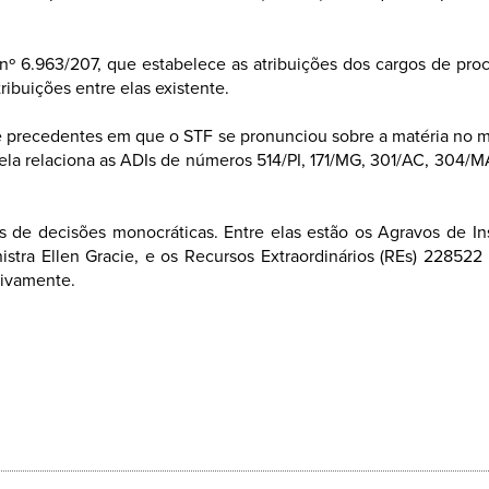
l nº 6.963/207, que estabelece as atribuições dos cargos de p
tribuições entre elas existente.
e precedentes em que o STF se pronunciou sobre a matéria no 
o, ela relaciona as ADIs de números 514/PI, 171/MG, 301/AC, 304/
de decisões monocráticas. Entre elas estão os Agravos de Ins
stra Ellen Gracie, e os Recursos Extraordinários (REs) 228522
tivamente.