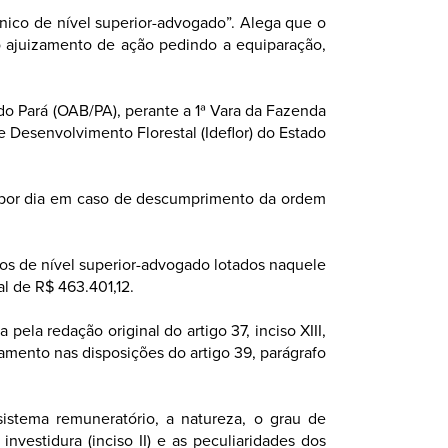
cnico de nível superior-advogado”. Alega que o
ao ajuizamento de ação pedindo a equiparação,
o Pará (OAB/PA), perante a 1ª Vara da Fazenda
 Desenvolvimento Florestal (Ideflor) do Estado
0 por dia em caso de descumprimento da ordem
cos de nível superior-advogado lotados naquele
l de R$ 463.401,12.
ela redação original do artigo 37, inciso XIII,
tamento nas disposições do artigo 39, parágrafo
istema remuneratório, a natureza, o grau de
nvestidura (inciso II) e as peculiaridades dos