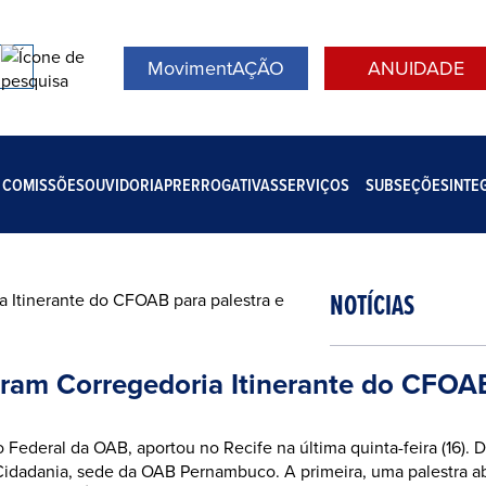
MovimentAÇÃO
ANUIDADE
COMISSÕES
OUVIDORIA
PRERROGATIVAS
SERVIÇOS
SUBSEÇÕES
INTE
NOTÍCIAS
am Corregedoria Itinerante do CFOAB 
 Federal da OAB, aportou no Recife na última quinta-feira (16). D
 Cidadania, sede da OAB Pernambuco. A primeira, uma palestra a