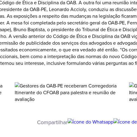
Código de Ética e Disciplina da OAB. A outra foi uma reunião in
e-presidente da OAB-PE, Leonardo Accioly, conduziu as discussõe
. As exposições a respeito das mudanças na legislação ficaram
er. A mesa foi completada pelo secretário geral da OAB-PE, Fern
e), Bruno Baptista, o presidente do Tribunal de Ética e Discip
o. A versão anterior do Código de Ética e Disciplina da OAB vig
permissão de publicidade dos serviços dos advogados e advogada
cessitados economicamente, o que era vedado até então. “Os cor
eccionais, bem como a interpretação das normas do novo Código 
xternou seu interesse, inclusive formulando várias perguntas ao 
Compartilhar