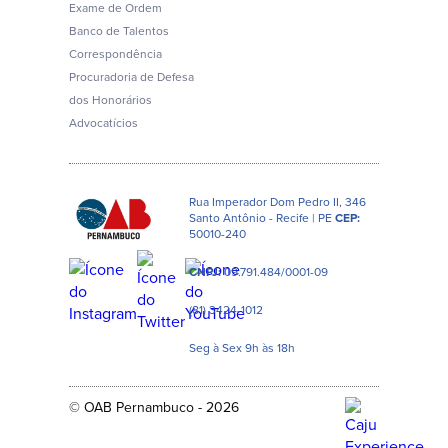
Exame de Ordem
Banco de Talentos
Correspondência
Procuradoria de Defesa
dos Honorários
Advocatícios
Rua Imperador Dom Pedro II, 346
Santo Antônio - Recife | PE
CEP:
50010-240
CNPJ:
09.791.484/0001-09
(81) 3424-1012
Seg à Sex 9h às 18h
© OAB Pernambuco - 2026