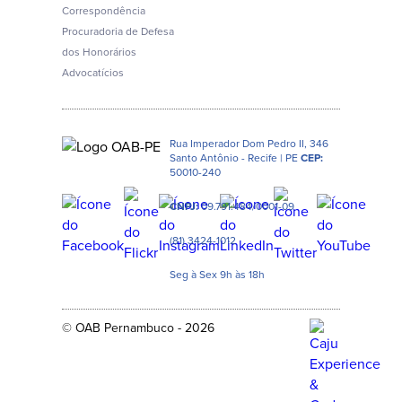
Correspondência
Procuradoria de Defesa
dos Honorários
Advocatícios
Rua Imperador Dom Pedro II, 346
Santo Antônio - Recife | PE
CEP:
50010-240
CNPJ:
09.791.484/0001-09
(81) 3424-1012
Seg à Sex 9h às 18h
© OAB Pernambuco - 2026