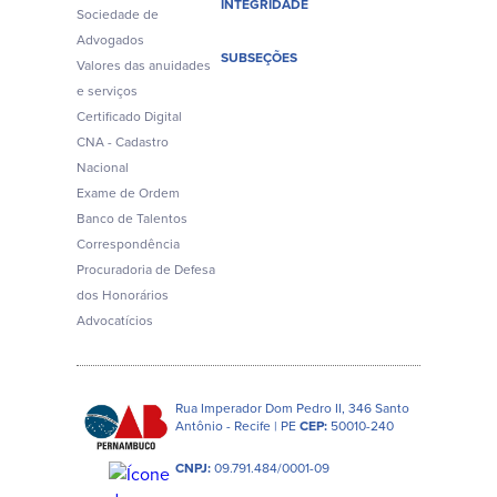
INTEGRIDADE
Sociedade de
Advogados
SUBSEÇÕES
Valores das anuidades
e serviços
Certificado Digital
CNA - Cadastro
Nacional
Exame de Ordem
Banco de Talentos
Correspondência
Procuradoria de Defesa
dos Honorários
Advocatícios
Rua Imperador Dom Pedro II, 346 Santo
Antônio - Recife | PE
CEP:
50010-240
CNPJ:
09.791.484/0001-09