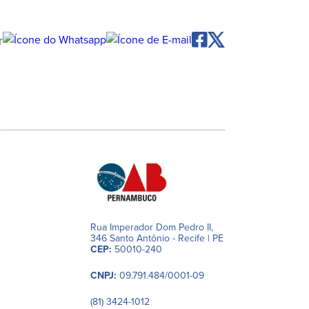
r
Rua Imperador Dom Pedro II,
346 Santo Antônio - Recife | PE
CEP:
50010-240
CNPJ:
09.791.484/0001-09
(81) 3424-1012