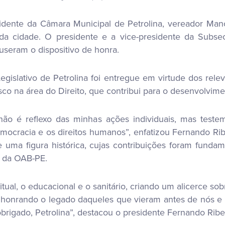
idente da Câmara Municipal de Petrolina, vereador Man
 da cidade. O presidente e a vice-presidente da Subse
seram o dispositivo de honra.
gislativo de Petrolina foi entregue em virtude dos rel
co na área do Direito, que contribui para o desenvolvimen
não é reflexo das minhas ações individuais, mas tes
ocracia e os direitos humanos”, enfatizou Fernando Rib
uma figura histórica, cujas contribuições foram funda
te da OAB-PE.
al, o educacional e o sanitário, criando um alicerce sobr
, honrando o legado daqueles que vieram antes de nós
 obrigado, Petrolina”, destacou o presidente Fernando Ribe