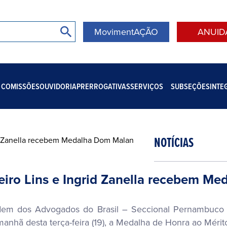
MovimentAÇÃO
ANUID
COMISSÕES
OUVIDORIA
PRERROGATIVAS
SERVIÇOS
SUBSEÇÕES
INTE
NOTÍCIAS
eiro Lins e Ingrid Zanella recebem M
dem dos Advogados do Brasil – Seccional Pernambuco (
anhã desta terça-feira (19), a Medalha de Honra ao Mérit