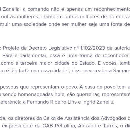
rid Zanella, a comenda não é apenas um reconhecimento
 outras mulheres e também outros milhares de homens ali
ruir uma sociedade onde ser mulher seja uma fonte de fo
Projeto de Decreto Legislativo nº 1.102/2023 de autori
. Para a parlamentar, essa é uma forma de reconhecer
á como a terceira maior cidade do Estado. E vocês, ta
ue é tão forte na nossa cidade”, disse a vereadora Samara
pessoas que representam o povo. A casa do povo tem a 
 sendo homenageadas hoje, são guerreiras, representant
eferência a Fernando Ribeiro Lins e Ingrid Zanella.
de, os diretores da Caixa de Assistência dos Advogados
ex-presidente da OAB Petrolina, Alexandre Torres; o di