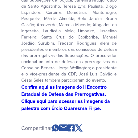
das Subseções de Ipojuca, Jarlenira Araújo; Cabo
de Santo Agostinho, Teresa Lyra; Paulista, Diogo
Espíndola; Carpina, Demétrius Montenegro;
Pesqueira, Márcia Almeida; Belo Jardim, Bruna
Galvão; Arcoverde, Marcela Macedo; Afogados da
Ingazeira, Laudicéia Melo; Limoeiro, Juscelino
Ferreira; Santa Cruz do Capibaribe, Manuel
Jordão; Surubim, Fredson Rodrigues; além de
presidentes e membros das comissões de defesa
das prerrogativas das Subsecções. O procurador
nacional adjunto de defesa das prerrogativas do
Conselho Federal, Jorge Wellington; o presidente
e o vice-presidente da CDP, José Luiz Galvão e
César Sales também participaram do evento.
Confira aqui as imagens do II Encontro
Estadual de Defesa das Prerrogativas.
Clique aqui para acessar as imagens da
palestra com Ércio Quaresma Firpe.
Compartilhar