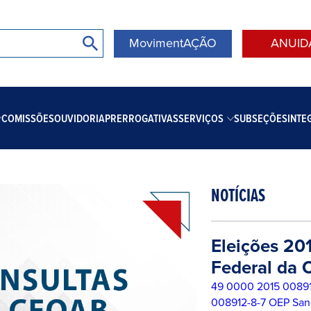
MovimentAÇÃO
ANUID
COMISSÕES
OUVIDORIA
PRERROGATIVAS
SERVIÇOS
SUBSEÇÕES
INTE
NOTÍCIAS
Eleições 20
Federal da
49 0000 2015 00891
008912-8-7 OEP San