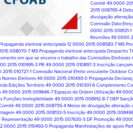
Comitê
49 0000 201
2015 008765-4 Deba
divulgação alteraçã
Comissão Data Elei
0000 2015 008121-1
Reuniões
49 0000 2
ropaganda eleitoral antecipada
12 0000 2015 008583-7 MS Pr
2015 008070-7 MS Propaganda eleitoral antecipada
Despacho T
omento em que se encerra o trabalho das Comissões Eleitorais
00 2015 010995-3 PR
49 0000 2015 010897-3 Inscrição Lançam
 2015 010727-1 Comissão Nacional Efeito vinculante Outdoor C
 Nomes Eleitores
49 0000 2015 010493-0 Propaganda Declara
da Edições Território
49 0000 2015 010301-6 Complemento Com
s
49 0000 2015 009646-7 Espaços da Ordem Utilização
49 0000
 Funções Inelegibilidade
49 0000 2015 008912-8-7 OEP Sançã
Comitê
49 0000 2015 008735-4 Meios de divulgação alteração 
ontagem
49 0000 2015 008133-5 Inscrição
49 0000 2015 008498-
F Representação
49 0000 2015 007630-5 DF Promoção
49 0000
12 0000 2015 010493-0 Propaganda Manifestações de apoio Part