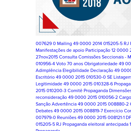
007629 0 Mailing
49 0000 2014 015205-5 RJ P
Manifestações de apoio Participação
12 0000 
27nov2015
Consulta Comissões Seccionais - M
010956-4 Voto 70 anos Obrigatoriedade
49 00
Adimplência Elegibilidade Declaração
49 0000
Escritório
49 0000 2015 010530-0 SE Listagem
Legitimidade
49 0000 2015 010328-6 Propagan
2015 010200-3 Comitê Propaganda Dimensõe
reconsideração
49 0000 2015 010056-2 Cargos
Sanção Advertência
49 0000 2015 008880-2 
Debates
49 0000 2015 008819-7 Exercício C
007979-0 Reuniões
49 0000 2015 008121-1 D
015205-5 RJ Propaganda eleitoral antecipada
Propaganda