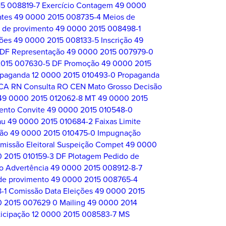
5 008819-7 Exercício Contagem
49 0000
tes
49 0000 2015 008735-4
Meios de
o de provimento
49 0000 2015 008498-1
ções
49 0000 2015 008133-5 Inscrição
49
 DF Representação
49 0000 2015 007979-0
015 007630-5 DF Promoção
49 0000 2015
opaganda
12 0000 2015 010493-0 Propaganda
CA RN
Consulta RO
CEN Mato Grosso Decisão
49 0000 2015 012062-8 MT
49 0000 2015
ento Convite
49 0000 2015 010548-0
au
49 0000 2015 010684-2 Faixas Limite
ção
49 0000 2015 010475-0 Impugnação
issão Eleitoral Suspeição Compet
49 0000
 2015 010159-3 DF Plotagem Pedido de
o Advertência
49 0000 2015 008912-8-7
de provimento
49 0000 2015 008765-4
1 Comissão Data Eleições
49 0000 2015
 2015 007629 0 Mailing
49 0000 2014
icipação
12 0000 2015 008583-7 MS