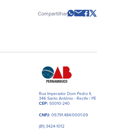
Compartilhar
Rua Imperador Dom Pedro II,
346 Santo Antônio - Recife | PE
CEP:
50010-240
CNPJ:
09.791.484/0001-09
(81) 3424-1012