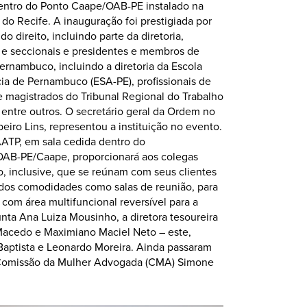
entro do Ponto Caape/OAB-PE instalado na
l do Recife. A inauguração foi prestigiada por
o direito, incluindo parte da diretoria,
l e seccionais e presidentes e membros de
rnambuco, incluindo a diretoria da Escola
ia de Pernambuco (ESA-PE), profissionais de
e magistrados do Tribunal Regional do Trabalho
 entre outros. O secretário geral da Ordem no
eiro Lins, representou a instituição no evento.
ATP, em sala cedida dentro do
OAB-PE/Caape, proporcionará aos colegas
o, inclusive, que se reúnam com seus clientes
iados comodidades como salas de reunião, para
com área multifuncional reversível para a
unta Ana Luiza Mousinho, a diretora tesoureira
 Macedo e Maximiano Maciel Neto – este,
 Baptista e Leonardo Moreira. Ainda passaram
a Comissão da Mulher Advogada (CMA) Simone