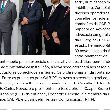
sede, num espaço d
Imbiribeira, Zona Su
diversos operadores d
conselheiros federa
comissões da OAB Pe
Superior de Advocac
advocacia em geral 
da 6ª Região (TRT6),
estado, Fernando Rib
"O novo espaço da A
estacionamento da 
te apoio para o exercício de suas atividades diárias, permitind
 administrativa da instituição, a nova sede oferecerá aos assoc
tadores conectados à internet. Os profissionais ainda contarão 
s. Entre os presentes pela OAB-PE estavam a secretária geral adj
o Ramiro, os conselheiros seccionais Fernando Carvalho, Helder
PE, Carlos Neves, e o presidente e o tesoureiro da Caape, Bruno
do Trabalho (CDT) da entidade, Leonardo Camello, e a membro d
aape/OAB-PE e Elysangela Freitas / Comunicação TRT-PE