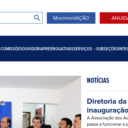
MovimentAÇÃO
ANUID
COMISSÕES
OUVIDORIA
PRERROGATIVAS
SERVIÇOS
SUBSEÇÕES
INTE
NOTÍCIAS
Diretoria da
inauguração
A Associação dos A
passa a funcionar a 