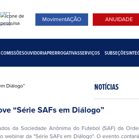
MovimentAÇÃO
ANUIDADE
COMISSÕES
OUVIDORIA
PRERROGATIVAS
SERVIÇOS
SUBSEÇÕES
INTE
NOTÍCIAS
ve “Série SAFs em Diálogo”
studos da Sociedade Anônima do Futebol (SAF) da Ord
ro webinar da "Série SAFs em Diálogo". O evento contar