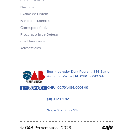
CNA - Cadastro
Nacional
Exame de Ordem
Banco de Talentos
Correspondência
Procuradoria de Defesa
dos Honorários
Advocatícios
Rua Imperador Dom Pedro II, 346 Santo
Antônio - Recife | PE
CEP:
50010-240
CNPJ:
09.791.484/0001-09
(81) 3424-1012
Seg à Sex 9h às 18h
© OAB Pernambuco - 2026