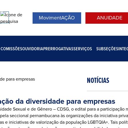
MovimentAÇÃO
ANUIDADE
COMISSÕES
OUVIDORIA
PRERROGATIVAS
SERVIÇOS
SUBSEÇÕES
INTE
NOTÍCIAS
ação da diversidade para empresas
idade Sexual e de Gênero – CDSG, o edital para a participação 
ela seccional pernambucana às organizações da iniciativa privada
s e iniciativas de valorização da população LGBTQIA+. Tais pol