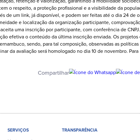
atação, retenção e valorização, garantindo a mobilidade soci
orcem o respeito, a proteção profissional e a visibilidade da po
vés de um link, já disponível, e podem ser feitas até o dia 24 d
eidade e localização da organização participante, comprovação 
á aceita uma inscrição por participante, com conferência de CNPJ
crição efetiva o conteúdo da última inscrição enviada. Os projeto
ambuco, sendo, para tal composição, observadas as políticas 
inar da avaliação será homologado no dia 10 de novembro. Para 
Compartilhar
SERVIÇOS
TRANSPARÊNCIA