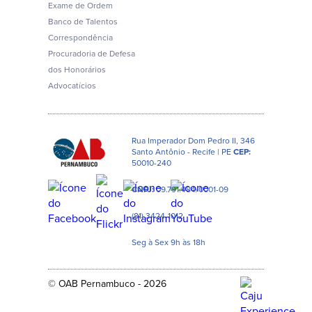
Exame de Ordem
Banco de Talentos
Correspondência
Procuradoria de Defesa
dos Honorários
Advocatícios
Rua Imperador Dom Pedro II, 346
Santo Antônio - Recife | PE
CEP:
50010-240
CNPJ:
09.791.484/0001-09
(81) 3424-1012
Seg à Sex 9h às 18h
© OAB Pernambuco - 2026