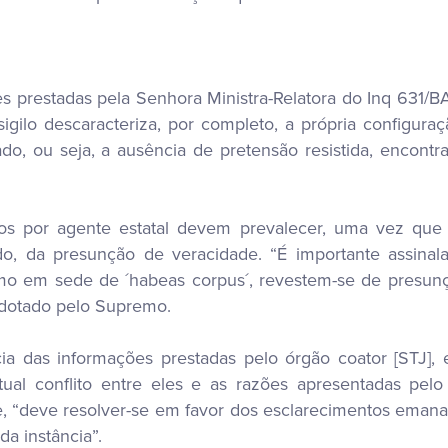
s prestadas pela Senhora Ministra-Relatora do Inq 631/B
gilo descaracteriza, por completo, a própria configuraçã
do, ou seja, a ausência de pretensão resistida, encontr
tos por agente estatal devem prevalecer, uma vez que
, da presunção de veracidade. “É importante assinalar
mo em sede de ´habeas corpus´, revestem-se de presunção
adotado pelo Supremo.
cia das informações prestadas pelo órgão coator [STJ],
ntual conflito entre eles e as razões apresentadas pe
, “deve resolver-se em favor dos esclarecimentos emana
a instância”.