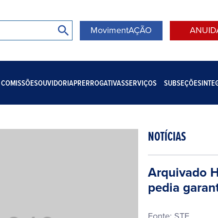
MovimentAÇÃO
ANUID
COMISSÕES
OUVIDORIA
PRERROGATIVAS
SERVIÇOS
SUBSEÇÕES
INTE
NOTÍCIAS
Arquivado 
pedia garant
Fonte: STF