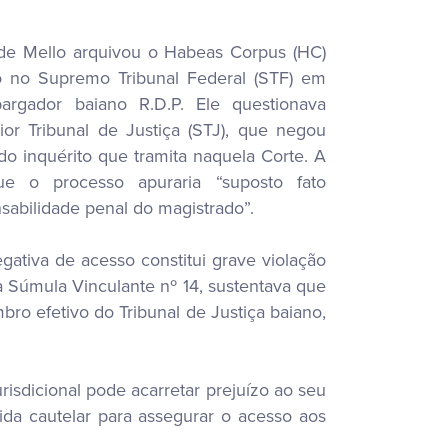
 de Mello arquivou o Habeas Corpus (HC)
 no Supremo Tribunal Federal (STF) em
argador baiano R.D.P. Ele questionava
or Tribunal de Justiça (STJ), que negou
do inquérito que tramita naquela Corte. A
ue o processo apuraria “suposto fato
sabilidade penal do magistrado”.
negativa de acesso constitui grave violação
 Súmula Vinculante nº 14, sustentava que
bro efetivo do Tribunal de Justiça baiano,
urisdicional pode acarretar prejuízo ao seu
dida cautelar para assegurar o acesso aos
.