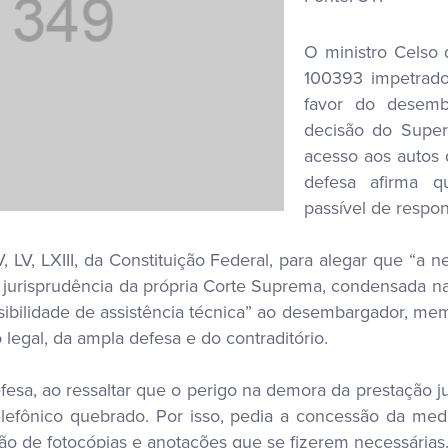
O ministro Celso
100393 impetrado
favor do desemb
decisão do Superi
acesso aos autos 
defesa afirma q
passível de respon
, LV, LXIII, da Constituição Federal, para alegar que “a 
 jurisprudência da própria Corte Suprema, condensada na
sibilidade de assistência técnica” ao desembargador, mem
 legal, da ampla defesa e do contraditório.
efesa, ao ressaltar que o perigo na demora da prestação j
 telefônico quebrado. Por isso, pedia a concessão da me
ação de fotocópias e anotações que se fizerem necessárias