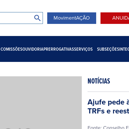
MovimentAÇÃO
ANUID
COMISSÕES
OUVIDORIA
PRERROGATIVAS
SERVIÇOS
SUBSEÇÕES
INTE
NOTÍCIAS
Ajufe pede 
TRFs e reest
Fonte: Conselho 